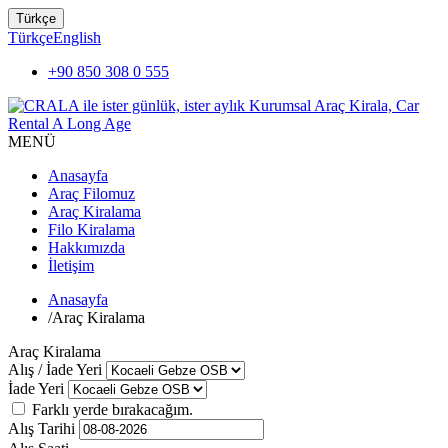
Türkçe
Türkçe
English
+90 850 308 0 555
MENÜ
Anasayfa
Araç Filomuz
Araç Kiralama
Filo Kiralama
Hakkımızda
İletişim
Anasayfa
/
Araç Kiralama
Araç Kiralama
Alış / İade Yeri
İade Yeri
Farklı yerde bırakacağım.
Alış Tarihi