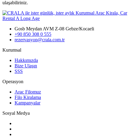
ulaşabiliriniz.
Gosb Meydan AVM Z-08 Gebze/Kocaeli
+90 850 308 0 555
rezervasyon@crala.com.tr
Kurumsal
Hakkımızda
Bize Ulaşın
SSS
Operasyon
Araç Filomuz
Filo Kiralama
Kampanyalar
Sosyal Medya